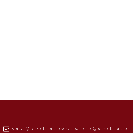
Formas de pago
Aceptamos todas las tarjetas de crédito y débito.
ventas@berzotti.com.pe servicioalcliente@berzotti.com.pe