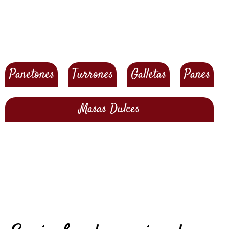
Nuestros productos
Panetones
Turrones
Galletas
Panes
Masas Dulces