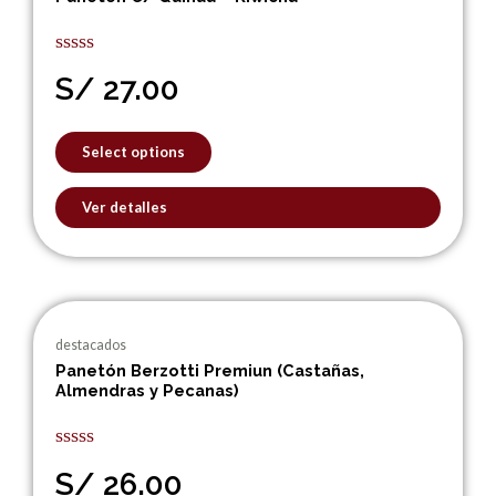
multiple
variants.
The
Rated
S/
27.00
0
options
out
may
of
5
be
Select options
chosen
on
Ver detalles
the
product
page
This
product
destacados
has
Panetón Berzotti Premiun (Castañas,
Almendras y Pecanas)
multiple
variants.
The
Rated
options
S/
26.00
0