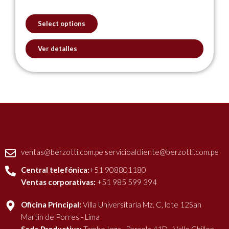
may
out
of
be
5
Select options
chosen
on
Ver detalles
the
product
page
ventas@berzotti.com.pe servicioalcliente@berzotti.com.pe
Central telefónica:
+51 908801180
Ventas corporativas:
+51 985 599 394
Oficina Principal:
Villa Universitaria Mz. C, lote 12San
Martin de Porres - Lima